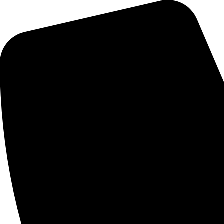
Videre
til
indhold