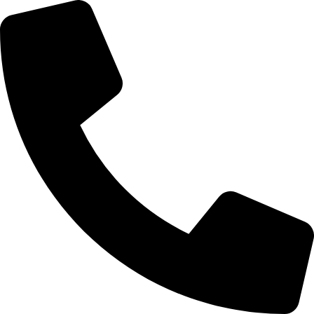
Videre
til
indhold