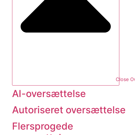
Close O
AI-oversættelse
Autoriseret oversættelse
Flersprogede