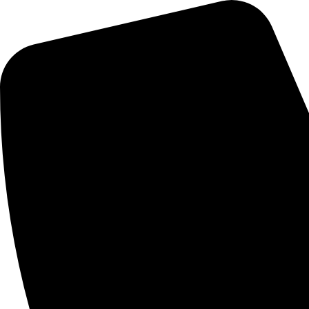
Videre
til
indhold